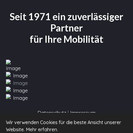
Seit 1971 ein zuverlässiger
Partner
für Ihre Mobilität
Datenschutz
|
Impressum
Wir verwenden Cookies für die beste Ansicht unserer
Website.
Mehr erfahren
.
© Auto Menzi AG | designed & hosted by
Quartell GmbH