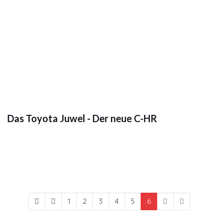
Das Toyota Juwel - Der neue C-HR
1
2
3
4
5
6