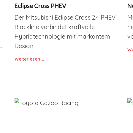
Eclipse Cross PHEV
N
n
Der Mitsubishi Eclipse Cross 2.4 PHEV
M
Blackline verbindet kraftvolle
n
Hybridtechnologie mit markantem
vo
.
Design.
We
Weiterlesen …