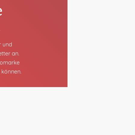
e
t
r und
tter an.
utomarke
n können.