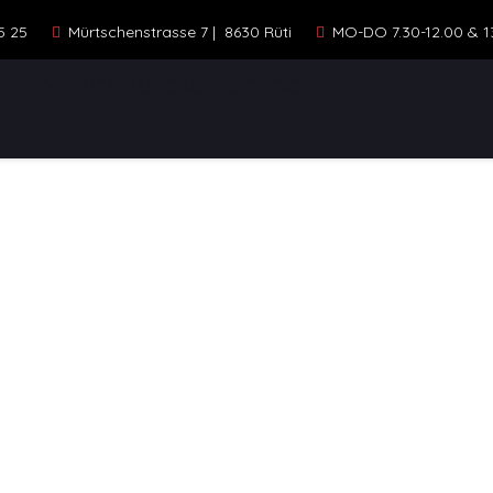
5 25
Mürtschenstrasse 7 | 8630 Rüti
MO-DO 7.30-12.00 & 13.
ELLE
STANDORTE
KONTAKT
FAHR